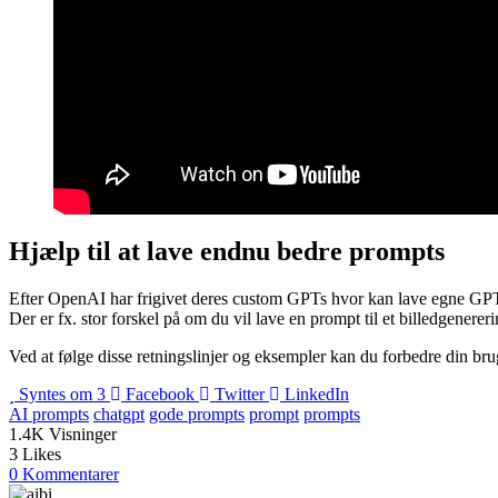
Hjælp til at lave endnu bedre prompts
Efter OpenAI har frigivet deres custom GPTs hvor kan lave egne GPTs e
Der er fx. stor forskel på om du vil lave en prompt til et billedgenere
Ved at følge disse retningslinjer og eksempler kan du forbedre din br
Syntes om
3
Facebook
Twitter
LinkedIn
AI prompts
chatgpt
gode prompts
prompt
prompts
1.4K
Visninger
3
Likes
0 Kommentarer