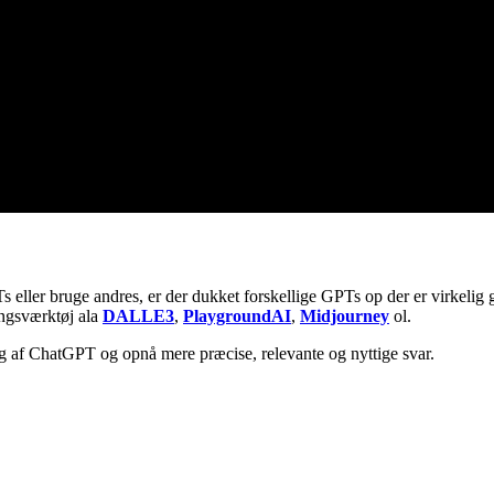
ller bruge andres, er der dukket forskellige GPTs op der er virkelig god
ringsværktøj ala
DALLE3
,
PlaygroundAI
,
Midjourney
ol.
ug af ChatGPT og opnå mere præcise, relevante og nyttige svar.