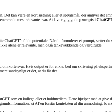
 Det kan være en kort sætning eller et spørgsmål, der angiver det emne
enerere de mest relevante svar​. At lave rigtig gode
prompts i ChatGP
ytte ChatGPT’s fulde potentiale. Når du formulerer et prompt, sætter d
 ikke alene er relevante, men også tankevækkende og værdifulde​.
ed om korte svar. Hvis output er for enkle, bed om skrivning på ekspertn
ere sandsynligt er det, at du får det.
tGPT som en kollega eller et holdmedlem. Dette hjælper med at give din
aggrundsinformation, så AI’en forstår konteksten af din anmodning. Jo mer