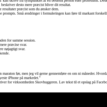
kan skrive fra synspunktet af en bestemt person eller profession. Dette hj
beskriver desto mere præcist bliver dit resultat.
e resultater præcist som du ønsker dem.
 prompts. Små ændringer i formuleringen kan føre til markant forskelli
nden for samme session.
mere præcise svar.
ere nøjagtigt svar.
ende​​.
 en maraton før, men jeg vil gerne gennemføre en om ni måneder. Hvorda
nyeste iPhone på markedet.”
iver for virksomheden Skovhuggeren. Lav tekst til et opslag på Face