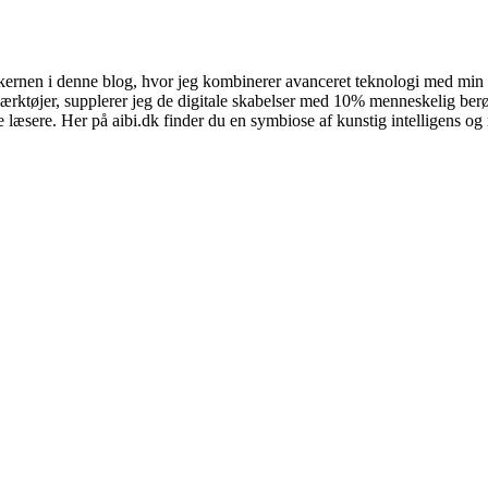
kernen i denne blog, hvor jeg kombinerer avanceret teknologi med min kr
I-værktøjer, supplerer jeg de digitale skabelser med 10% menneskelig ber
 læsere. Her på aibi.dk finder du en symbiose af kunstig intelligens og 