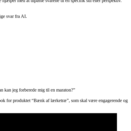
ælper med at tilpasse svarene til en specifik stil eller perspektiv​.
ge svar fra AI.
n kan jeg forberede mig til en maraton?”
book for produktet “Bænk af lærketræ”, som skal være engagerende og