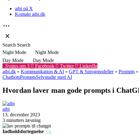
aibi på X
Kontakt aibi.dk
Search
Search
Night Mode
Night Mode
Day Mode
Day Mode
Syntes om
3
Facebook
Twitter
LinkedIn
aibi.dk
»
Kommunikation & AI
»
GPT & Sprogmodeller
»
Prompts
Chatbots
Prompts
Selvstudie med AI
Hvordan laver man gode prompts i Chat
aibi
13. december 2023
3 minutters læsning
Indholdsfortegnelse
Vis