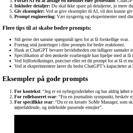
Fortæl AI’en at antage en identitet eller profession
: ChatGPT 
Inkluder detaljer:
Du skal ikke spare på detaljerne, jo mere du 
Giv eksempler:
Ved at give eksempler til AI, vil den kunne giv
Prompt engineering
: Vær nysgerrig og eksperimenter med dine
Flere tips til at skabe bedre prompts:
Stil gerne det samme spørgsmål igen for at få forskellige svar.
Foretag små justeringer i dine prompts for bedre reaktioner.
Husk at ChatGPT bevarer bevidstheden om tidligere samtaler i
Specifikation af den ønskede svarlængde kan hjælpe med at få 
Ved fejlfortolkninger, præciser eller ret dit prompt for at få et m
Ved at eksperimentere lærer du bedst ChatGPT’s kapaciteter at k
Eksempler på gode prompts
For kontekst
: “Jeg er en nybegynderløber og har aldrig løbet
For rollebaseret svar
: “Fra en journalists synspunkt, beskriv 
For specifikke svar
: “Du er en kreativ SoMe Manager, som skr
iøjnefaldende, og indeholde passende emojier”.