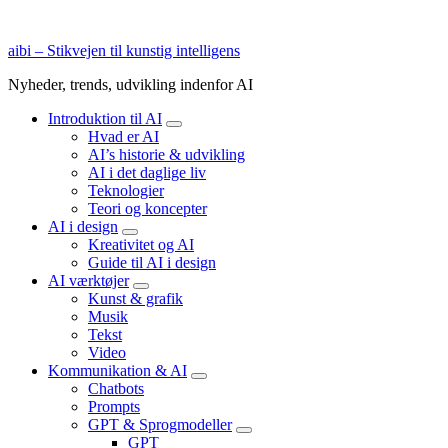
aibi – Stikvejen til kunstig intelligens
Nyheder, trends, udvikling indenfor AI
Introduktion til AI
expand
Hvad er AI
child
AI’s historie & udvikling
menu
AI i det daglige liv
Teknologier
Teori og koncepter
AI i design
expand
Kreativitet og AI
child
Guide til AI i design
menu
AI værktøjer
expand
Kunst & grafik
child
Musik
menu
Tekst
Video
Kommunikation & AI
expand
Chatbots
child
Prompts
menu
GPT & Sprogmodeller
expand
GPT