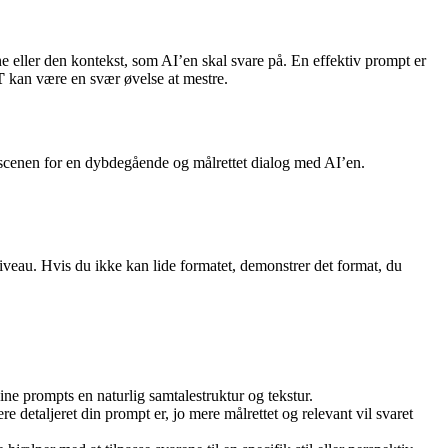
 eller den kontekst, som AI’en skal svare på. En effektiv prompt er
T
kan være en svær øvelse at mestre.
u scenen for en dybdegående og målrettet dialog med AI’en.
iveau. Hvis du ikke kan lide formatet, demonstrer det format, du
e prompts en naturlig samtalestruktur og tekstur​.
e detaljeret din prompt er, jo mere målrettet og relevant vil svaret