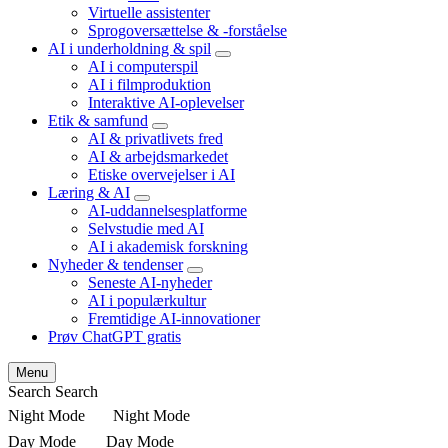
child
Virtuelle assistenter
menu
Sprogoversættelse & -forståelse
AI i underholdning & spil
expand
AI i computerspil
child
AI i filmproduktion
menu
Interaktive AI-oplevelser
Etik & samfund
expand
AI & privatlivets fred
child
AI & arbejdsmarkedet
menu
Etiske overvejelser i AI
Læring & AI
expand
AI-uddannelsesplatforme
child
Selvstudie med AI
menu
AI i akademisk forskning
Nyheder & tendenser
expand
Seneste AI-nyheder
child
AI i populærkultur
menu
Fremtidige AI-innovationer
Prøv ChatGPT gratis
Menu
Search
Search
Night Mode
Night Mode
Day Mode
Day Mode