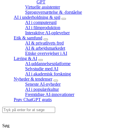
expand
GPT
child
Virtuelle assistenter
menu
Sprogoversættelse & -forståelse
AI i underholdning & spil
expand
AI i computerspil
child
AI i filmproduktion
menu
Interaktive AI-oplevelser
Etik & samfund
expand
AI & privatlivets fred
child
AI & arbejdsmarkedet
menu
Etiske overvejelser i AI
Læring & AI
expand
AI-uddannelsesplatforme
child
Selvstudie med AI
menu
AI i akademisk forskning
Nyheder & tendenser
expand
Seneste AI-nyheder
child
AI i populærkultur
menu
Fremtidige AI-innovationer
Prøv ChatGPT gratis
Search
for:
aibi.dk - Din leverandør af AI nyheder- nyeste trends indenfor
kunstig intelligens © Copyright 2023. All rights reserved.
Søg