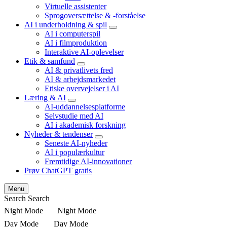
child
Virtuelle assistenter
menu
Sprogoversættelse & -forståelse
AI i underholdning & spil
expand
AI i computerspil
child
AI i filmproduktion
menu
Interaktive AI-oplevelser
Etik & samfund
expand
AI & privatlivets fred
child
AI & arbejdsmarkedet
menu
Etiske overvejelser i AI
Læring & AI
expand
AI-uddannelsesplatforme
child
Selvstudie med AI
menu
AI i akademisk forskning
Nyheder & tendenser
expand
Seneste AI-nyheder
child
AI i populærkultur
menu
Fremtidige AI-innovationer
Prøv ChatGPT gratis
Menu
Search
Search
Night Mode
Night Mode
Day Mode
Day Mode