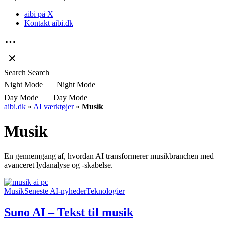
aibi på X
Kontakt aibi.dk
Search
Search
Night Mode
Night Mode
Day Mode
Day Mode
aibi.dk
»
AI værktøjer
»
Musik
Musik
En gennemgang af, hvordan AI transformerer musikbranchen med
avanceret lydanalyse og -skabelse.
Musik
Seneste AI-nyheder
Teknologier
Suno AI – Tekst til musik