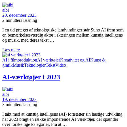
aibi
20. december 2023
2 minutters læsning
I en tid præget af teknologiske landvindinger står Suno AI frem som
en bemærkelsesværdig aktør i skæringen mellem kunstig intelligens
og musik, med deres tekst …
Læs mere
AI i filmproduktion
AI værktøjer
Kreativitet og AI
Kunst &
grafik
Musik
Teknologier
Tekst
Video
AI-værktøjer i 2023
aibi
19. december 2023
3 minutters læsning
I takt med at kunstig intelligens (AI) fortsætter sin hastige udvikling,
har 2023 bragt en række imponerende AI-værktøjer, der spænder
over forskellige kategorier. Fra at …