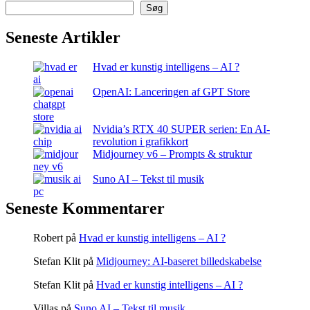
Søg
Seneste Artikler
Hvad er kunstig intelligens – AI ?
OpenAI: Lanceringen af GPT Store
Nvidia’s RTX 40 SUPER serien: En AI-
revolution i grafikkort
Midjourney v6 – Prompts & struktur
Suno AI – Tekst til musik
Seneste Kommentarer
Robert
på
Hvad er kunstig intelligens – AI ?
Stefan Klit
på
Midjourney: AI-baseret billedskabelse
Stefan Klit
på
Hvad er kunstig intelligens – AI ?
Villas
på
Suno AI – Tekst til musik