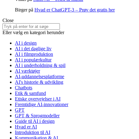
Birger
på
Hvad er ChatGPT-3 – Prøv det gratis her
Close
Search
for:
Eller vælg en kategori herunder
AI i design
AI i det daglige liv
AI i filmproduktion
AI i populærkultur
AI i underholdning & spil
AI værktøjer
AI-uddannelsesplatforme
AI's historie & udvikling
Chatbots
Etik & samfund
Etiske overvejelser i AI
Fremtidige AI-innovationer
GPT
GPT & Sprogmodeller
Guide til AI i design
Hvad er AI
Introduktion til AI
Kommunikation & AI