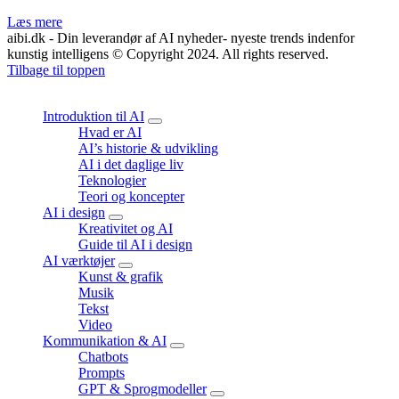
Læs mere
aibi.dk - Din leverandør af AI nyheder- nyeste trends indenfor
kunstig intelligens © Copyright 2024. All rights reserved.
Tilbage til toppen
Close
Introduktion til AI
expand
Hvad er AI
child
AI’s historie & udvikling
menu
AI i det daglige liv
Teknologier
Teori og koncepter
AI i design
expand
Kreativitet og AI
child
Guide til AI i design
menu
AI værktøjer
expand
Kunst & grafik
child
Musik
menu
Tekst
Video
Kommunikation & AI
expand
Chatbots
child
Prompts
menu
GPT & Sprogmodeller