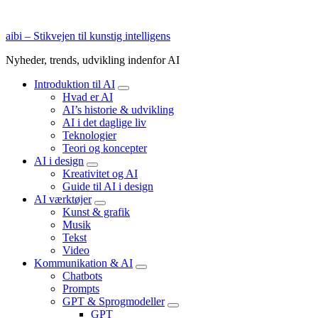
aibi – Stikvejen til kunstig intelligens
Nyheder, trends, udvikling indenfor AI
Introduktion til AI
expand
Hvad er AI
child
AI’s historie & udvikling
menu
AI i det daglige liv
Teknologier
Teori og koncepter
AI i design
expand
Kreativitet og AI
child
Guide til AI i design
menu
AI værktøjer
expand
Kunst & grafik
child
Musik
menu
Tekst
Video
Kommunikation & AI
expand
Chatbots
child
Prompts
menu
GPT & Sprogmodeller
expand
GPT