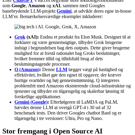
Efter
ChatGPT
‘s succes begyndte store teknologivirksomheder
som
Google
,
Amazon
og
xAI
, sammen med Googles
banebrydende LLM-projekt
Gemini
, at udvikle deres egne in-house
LLM’er. Bemærkelsesværdige eksempler inkluderer:
Grok
(xAI):
Endnu et produkt fra Elon Musk. Designet til at
forklarer og være gennemsigtige, tilbyder Grok brugerne
indsigt i begrundelsen bag dets outputs. Dette giver brugerne
mulighed for at forstå rationalet bag Groks beslutninger,
hvilket fremmer tillid og tillidsfuld brug af dets
beslutningstagende processer.
Q (Amazon)
:
Denne
LLM
lægger vægt på hastighed og
effektivitet, hvilket gør den egnet til opgaver, der kræver
hurtige svartider og høj gennemstrømning. Q integreres
problemfrit med Amazons eksisterende cloud-infrastruktur og
tjenester og tilbyder en tilgængelig og skalerbar løsning til
forskellige applikationer.
Gemini (Google)
:
Efterfølgeren til LaMDA og PaLM,
hævdes denne LLM at overgå GPT-4 i 30 ud af 32
benchmark tests. Den driver Googles chatbot Bard og er
tilgængelig i tre versioner: Ultra, Pro og Nano.
Stor fremgang i Open Source AI