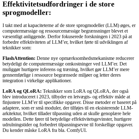
Effektivitetsudfordringer i de store
sprogmodeller:
I takt med at kapaciteterne af de store sprogmodeller (LLM) øges, er
computermæssige og ressourcemæssige begrænsninger blevet et
væsentligt anliggende. Derfor fokuserede forskningen i 2023 på at
forbedre effektiviteten af LLM’er, hvilket førte til udviklingen af
teknikker som:
FlashAttention:
Denne nye opmærksomhedsmekanisme reducerer
betydeligt de computermæssige omkostninger ved LLM’er. Det
muliggør hurtigere inferens og træning, hvilket gør LLM’er mere
gennemførlige i ressource begrænsede miljøer og letter deres
integration i virkelige applikationer.
LoRA og QLoRA:
Teknikker som LoRA og QLoRA, der også
blev introduceret i 2023, tilbyder en letvægts- og effektiv måde at
finjustere LLM’er til specifikke opgaver. Disse metoder er baseret på
adaptere, som er små moduler, der tilføjes til en eksisterende LLM-
arkitektur, hvilket tillader tilpasning uden at skulle genoplære hele
modellen. Dette fører til betydelige effektivitetsgevinster, hurtigere
udrulningstider og forbedret tilpasningsevne til forskellige opgaver.
Du kender måske LoRA fra bla. ComfyUI.