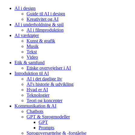
AI i design
Guide til AI i design
Kreativitet og AI
AI i underholdning & spil
AI i filmproduktion
AI værktøjer
Kunst & grafik
Musik
Tekst
Video
Etik & samfund
Etiske overvejelser i AI
Introduktion til AI
AI i det daglige liv
AI's historie & udvikling
Hvad er AI
Teknologier
Teori og koncepter
Kommunikation & AI
Chatbots
GPT & Sprogmodeller
GPT
Prompts
Sprogoversættelse & -forståelse