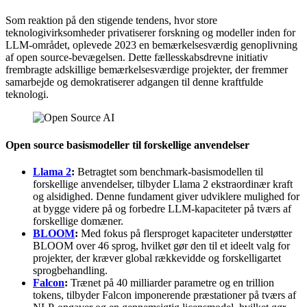
Som reaktion på den stigende tendens, hvor store
teknologivirksomheder privatiserer forskning og modeller inden for
LLM-området, oplevede 2023 en bemærkelsesværdig genoplivning
af open source-bevægelsen. Dette fællesskabsdrevne initiativ
frembragte adskillige bemærkelsesværdige projekter, der fremmer
samarbejde og demokratiserer adgangen til denne kraftfulde
teknologi.
Open source basismodeller til forskellige anvendelser
Llama 2
:
Betragtet som benchmark-basismodellen til
forskellige anvendelser, tilbyder Llama 2 ekstraordinær kraft
og alsidighed. Denne fundament giver udviklere mulighed for
at bygge videre på og forbedre LLM-kapaciteter på tværs af
forskellige domæner.
BLOOM
:
Med fokus på flersproget kapaciteter understøtter
BLOOM over 46 sprog, hvilket gør den til et ideelt valg for
projekter, der kræver global rækkevidde og forskelligartet
sprogbehandling.
Falcon
:
Trænet på 40 milliarder parametre og en trillion
tokens, tilbyder Falcon imponerende præstationer på tværs af