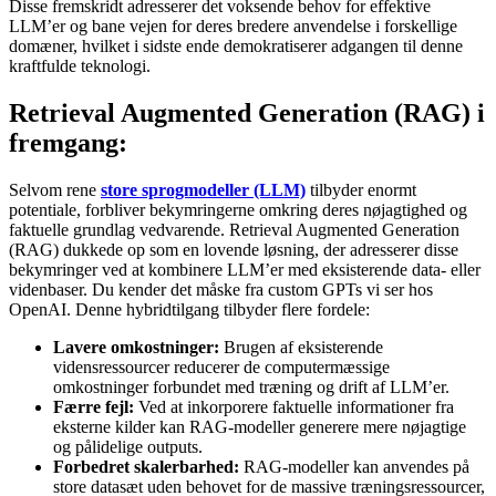
Disse fremskridt adresserer det voksende behov for effektive
LLM’er og bane vejen for deres bredere anvendelse i forskellige
domæner, hvilket i sidste ende demokratiserer adgangen til denne
kraftfulde teknologi.
Retrieval Augmented Generation (RAG) i
fremgang:
Selvom rene
store sprogmodeller (LLM)
tilbyder enormt
potentiale, forbliver bekymringerne omkring deres nøjagtighed og
faktuelle grundlag vedvarende. Retrieval Augmented Generation
(RAG) dukkede op som en lovende løsning, der adresserer disse
bekymringer ved at kombinere LLM’er med eksisterende data- eller
videnbaser. Du kender det måske fra custom GPTs vi ser hos
OpenAI. Denne hybridtilgang tilbyder flere fordele:
Lavere omkostninger:
Brugen af eksisterende
vidensressourcer reducerer de computermæssige
omkostninger forbundet med træning og drift af LLM’er.
Færre fejl:
Ved at inkorporere faktuelle informationer fra
eksterne kilder kan RAG-modeller generere mere nøjagtige
og pålidelige outputs.
Forbedret skalerbarhed:
RAG-modeller kan anvendes på
store datasæt uden behovet for de massive træningsressourcer,