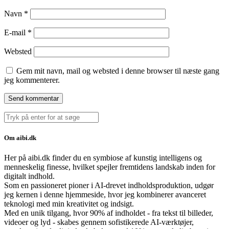
Navn
*
E-mail
*
Websted
Gem mit navn, mail og websted i denne browser til næste gang
jeg kommenterer.
Search
for:
Om aibi.dk
Her på aibi.dk finder du en symbiose af kunstig intelligens og
menneskelig finesse, hvilket spejler fremtidens landskab inden for
digitalt indhold.
Som en passioneret pioner i AI-drevet indholdsproduktion, udgør
jeg kernen i denne hjemmeside, hvor jeg kombinerer avanceret
teknologi med min kreativitet og indsigt.
Med en unik tilgang, hvor 90% af indholdet - fra tekst til billeder,
videoer og lyd - skabes gennem sofistikerede AI-værktøjer,