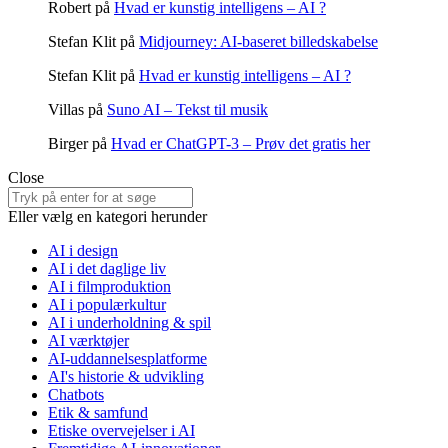
Robert
på
Hvad er kunstig intelligens – AI ?
Stefan Klit
på
Midjourney: AI-baseret billedskabelse
Stefan Klit
på
Hvad er kunstig intelligens – AI ?
Villas
på
Suno AI – Tekst til musik
Birger
på
Hvad er ChatGPT-3 – Prøv det gratis her
Close
Search
for:
Eller vælg en kategori herunder
AI i design
AI i det daglige liv
AI i filmproduktion
AI i populærkultur
AI i underholdning & spil
AI værktøjer
AI-uddannelsesplatforme
AI's historie & udvikling
Chatbots
Etik & samfund
Etiske overvejelser i AI