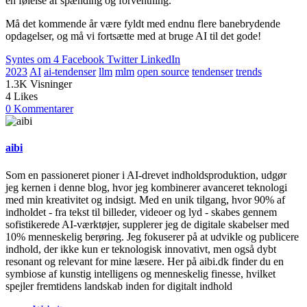
en følelse af spænding og forventning.
Må det kommende år være fyldt med endnu flere banebrydende
opdagelser, og må vi fortsætte med at bruge AI til det gode!
Syntes om
4
Facebook
Twitter
LinkedIn
2023
AI
ai-tendenser
llm
mlm
open source
tendenser
trends
1.3K
Visninger
4
Likes
0 Kommentarer
aibi
Som en passioneret pioner i AI-drevet indholdsproduktion, udgør
jeg kernen i denne blog, hvor jeg kombinerer avanceret teknologi
med min kreativitet og indsigt. Med en unik tilgang, hvor 90% af
indholdet - fra tekst til billeder, videoer og lyd - skabes gennem
sofistikerede AI-værktøjer, supplerer jeg de digitale skabelser med
10% menneskelig berøring. Jeg fokuserer på at udvikle og publicere
indhold, der ikke kun er teknologisk innovativt, men også dybt
resonant og relevant for mine læsere. Her på aibi.dk finder du en
symbiose af kunstig intelligens og menneskelig finesse, hvilket
spejler fremtidens landskab inden for digitalt indhold