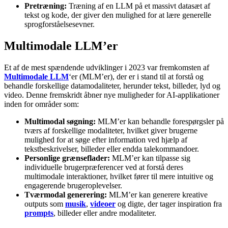
Pretræning:
Træning af en LLM på et massivt datasæt af
tekst og kode, der giver den mulighed for at lære generelle
sprogforståelsesevner.
Multimodale LLM’er
Et af de mest spændende udviklinger i 2023 var fremkomsten af
Multimodale LLM
‘er (MLM’er), der er i stand til at forstå og
behandle forskellige datamodaliteter, herunder tekst, billeder, lyd og
video. Denne fremskridt åbner nye muligheder for AI-applikationer
inden for områder som:
Multimodal søgning:
MLM’er kan behandle forespørgsler på
tværs af forskellige modaliteter, hvilket giver brugerne
mulighed for at søge efter information ved hjælp af
tekstbeskrivelser, billeder eller endda talekommandoer.
Personlige grænseflader:
MLM’er kan tilpasse sig
individuelle brugerpræferencer ved at forstå deres
multimodale interaktioner, hvilket fører til mere intuitive og
engagerende brugeroplevelser.
Tværmodal generering:
MLM’er kan generere kreative
outputs som
musik
,
videoer
og digte, der tager inspiration fra
prompts
, billeder eller andre modaliteter.