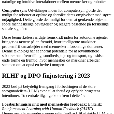
naturlige og intuitive interaktioner mellem mennesker og robotter.
Computersyn:
Udviklinger inden for computersyn gjorde det
muligt for robotter at opfatte og fortolke deres omgivelser med større
nøjagtighed. Dette gjorde det muligt for dem at genkende objekter,
spore menneskelige bevægelser og reagere passende på forskellige
sociale signaler.
Disse bemærkelsesværdige fremskridt inden for autonome agenter
bringer os tættere på en fremtid, hvor intelligente maskiner
problemfrit samarbejder med mennesker i forskellige domæner.
Denne teknologi har et enormt potentiale for at revolutionere
sektorer som fremstilling, sundhedspleje og transport, og i sidste
ende forme en fremtid, hvor mennesker og maskiner arbejder
sammen om at opnå en bedre i morgen.
RLHF og DPO finjustering i 2023
2023 bød på betydelig fremgang i forbedringen af de store
sprogmodellers (LLM) evne til at forstå og opfylde brugerens
intentioner. To centrale tilgange kom frem i dette år:
Forstærkningslæring med menneskelig feedback:
Engelsk:
Reinforcement Learning with Human Feedback (RLHF)
.
Denne metode anvender menneskelig feedback til at guide LLM’ens