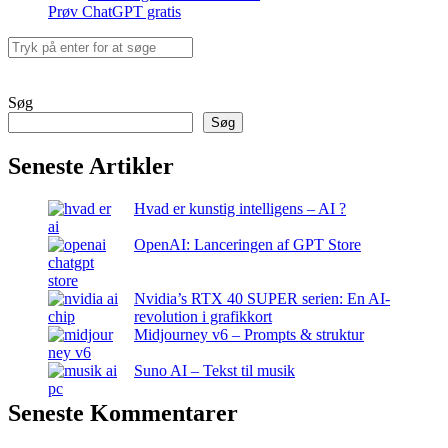
Prøv ChatGPT gratis
Search
for:
aibi.dk - Din leverandør af AI nyheder- nyeste trends indenfor
kunstig intelligens © Copyright 2023. All rights reserved.
Søg
Søg
Seneste Artikler
Hvad er kunstig intelligens – AI ?
OpenAI: Lanceringen af GPT Store
Nvidia’s RTX 40 SUPER serien: En AI-
revolution i grafikkort
Midjourney v6 – Prompts & struktur
Suno AI – Tekst til musik
Seneste Kommentarer