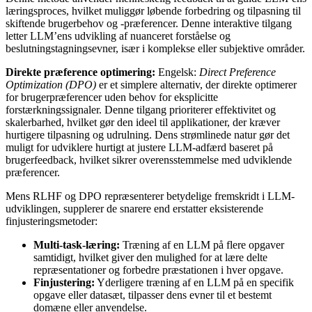
læringsproces, hvilket muliggør løbende forbedring og tilpasning til
skiftende brugerbehov og -præferencer. Denne interaktive tilgang
letter LLM’ens udvikling af nuanceret forståelse og
beslutningstagningsevner, især i komplekse eller subjektive områder.
Direkte præference optimering:
Engelsk:
Direct Preference
Optimization (DPO)
er et simplere alternativ, der direkte optimerer
for brugerpræferencer uden behov for eksplicitte
forstærkningssignaler. Denne tilgang prioriterer effektivitet og
skalerbarhed, hvilket gør den ideel til applikationer, der kræver
hurtigere tilpasning og udrulning. Dens strømlinede natur gør det
muligt for udviklere hurtigt at justere LLM-adfærd baseret på
brugerfeedback, hvilket sikrer overensstemmelse med udviklende
præferencer.
Mens RLHF og DPO repræsenterer betydelige fremskridt i LLM-
udviklingen, supplerer de snarere end erstatter eksisterende
finjusteringsmetoder:
Multi-task-læring:
Træning af en LLM på flere opgaver
samtidigt, hvilket giver den mulighed for at lære delte
repræsentationer og forbedre præstationen i hver opgave.
Finjustering:
Yderligere træning af en LLM på en specifik
opgave eller datasæt, tilpasser dens evner til et bestemt
domæne eller anvendelse.