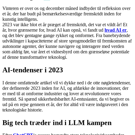
Vinteren er over os og december måned indbyder til refleksion over
et år, der har budt på bemærkelsesværdige fremskridt inden for
kunstig intelligens.
2023 var ikke blot et år præget af fremskridt, det var et vildt år! Et
år, hvor grænserne for, hvad AI kan opnå, vi fandt ud
hvad AI er
,
og det blev gentagne gange rykket og omformet. Fra banebrydende
udviklinger i kapaciteterne af store sprogmodeller til fremkomsten af
autonome agenter, der kunne navigere og interagere med verden
som aldrig før, var året et vidnesbyrd om den grænseløse potentiale
af denne transformative teknologi.
AI-tendenser i 2023
I denne omfattende artikel vil vi dykke ned i de otte nøgletendenser,
der definerede 2023 inden for AI, og afdække de innovationer, der
er med til at omforme industrier og lover at revolutionere vores
fremtid. Så spænd sikkerhedsbæltet AI-entusiaster, da vi begiver os
ud på en rejse gennem et år, der for altid vil være indgraveret i den
teknologiske historie.
Big tech træder ind i LLM kampen