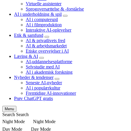
child
Virtuelle assistenter
menu
Sprogoversættelse & -forståelse
AI i underholdning & spil
expand
AI i computerspil
child
AI i filmproduktion
menu
Interaktive AI-oplevelser
Etik & samfund
expand
AI & privatlivets fred
child
AI & arbejdsmarkedet
menu
Etiske overvejelser i AI
Læring & AI
expand
AI-uddannelsesplatforme
child
Selvstudie med AI
menu
AI i akademisk forskning
Nyheder & tendenser
expand
Seneste AI-nyheder
child
AI i populærkultur
menu
Fremtidige AI-innovationer
Prøv ChatGPT gratis
Menu
Search
Search
Night Mode
Night Mode
Day Mode
Day Mode