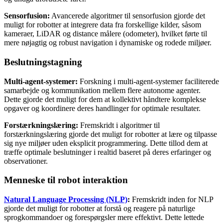
Sensorfusion:
Avancerede algoritmer til sensorfusion gjorde det
muligt for robotter at integrere data fra forskellige kilder, såsom
kameraer, LiDAR og distance målere (odometer), hvilket førte til
mere nøjagtig og robust navigation i dynamiske og rodede miljøer.
Beslutningstagning
Multi-agent-systemer:
Forskning i multi-agent-systemer faciliterede
samarbejde og kommunikation mellem flere autonome agenter.
Dette gjorde det muligt for dem at kollektivt håndtere komplekse
opgaver og koordinere deres handlinger for optimale resultater.
Forstærkningslæring:
Fremskridt i algoritmer til
forstærkningslæring gjorde det muligt for robotter at lære og tilpasse
sig nye miljøer uden eksplicit programmering. Dette tillod dem at
træffe optimale beslutninger i realtid baseret på deres erfaringer og
observationer.
Menneske til robot interaktion
Natural Language Processing (NLP)
:
Fremskridt inden for NLP
gjorde det muligt for robotter at forstå og reagere på naturlige
sprogkommandoer og forespørgsler mere effektivt. Dette lettede