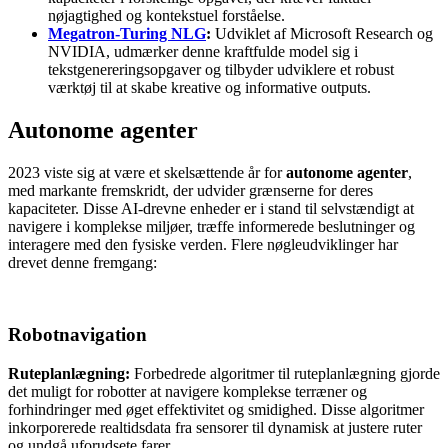
nøjagtighed og kontekstuel forståelse.
Megatron-Turing NLG
:
Udviklet af Microsoft Research og
NVIDIA, udmærker denne kraftfulde model sig i
tekstgenereringsopgaver og tilbyder udviklere et robust
værktøj til at skabe kreative og informative outputs.
Autonome agenter
2023 viste sig at være et skelsættende år for
autonome agenter
,
med markante fremskridt, der udvider grænserne for deres
kapaciteter. Disse AI-drevne enheder er i stand til selvstændigt at
navigere i komplekse miljøer, træffe informerede beslutninger og
interagere med den fysiske verden. Flere nøgleudviklinger har
drevet denne fremgang:
Robotnavigation
Ruteplanlægning:
Forbedrede algoritmer til ruteplanlægning gjorde
det muligt for robotter at navigere komplekse terræner og
forhindringer med øget effektivitet og smidighed. Disse algoritmer
inkorporerede realtidsdata fra sensorer til dynamisk at justere ruter
og undgå uforudsete farer.