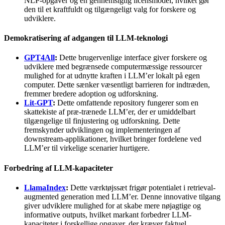
NLP-opgaver og en gennemsigtig licensmodel, hvilket gør
den til et kraftfuldt og tilgængeligt valg for forskere og
udviklere.
Demokratisering af adgangen til LLM-teknologi
GPT4All
:
Dette brugervenlige interface giver forskere og
udviklere med begrænsede computermæssige ressourcer
mulighed for at udnytte kraften i LLM’er lokalt på egen
computer. Dette sænker væsentligt barrieren for indtræden,
fremmer bredere adoption og udforskning.
Lit-GPT
:
Dette omfattende repository fungerer som en
skattekiste af præ-trænede LLM’er, der er umiddelbart
tilgængelige til finjustering og udforskning. Dette
fremskynder udviklingen og implementeringen af
downstream-applikationer, hvilket bringer fordelene ved
LLM’er til virkelige scenarier hurtigere.
Forbedring af LLM-kapaciteter
LlamaIndex
:
Dette værktøjssæt frigør potentialet i retrieval-
augmented generation med LLM’er. Denne innovative tilgang
giver udviklere mulighed for at skabe mere nøjagtige og
informative outputs, hvilket markant forbedrer LLM-
kapaciteter i forskellige opgaver, der kræver faktuel