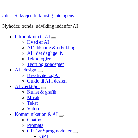
aibi – Stikvejen til kunstig intelligens
Nyheder, trends, udvikling indenfor AI
Introduktion til AI
expand
Hvad er AI
child
AI’s historie & udvikling
menu
AI i det daglige liv
Teknologier
Teori og koncepter
AI i design
expand
Kreativitet og AI
child
Guide til AI i design
menu
AI værktøjer
expand
Kunst & grafik
child
Musik
menu
Tekst
Video
Kommunikation & AI
expand
Chatbots
child
Prompts
menu
GPT & Sprogmodeller
expand
GPT