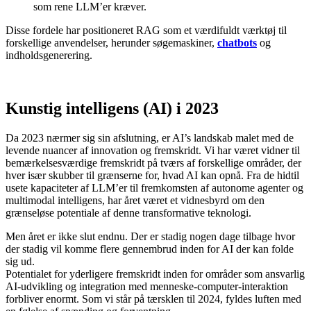
som rene LLM’er kræver.
Disse fordele har positioneret RAG som et værdifuldt værktøj til
forskellige anvendelser, herunder søgemaskiner,
chatbots
og
indholdsgenerering.
Kunstig intelligens (AI) i 2023
Da 2023 nærmer sig sin afslutning, er AI’s landskab malet med de
levende nuancer af innovation og fremskridt. Vi har været vidner til
bemærkelsesværdige fremskridt på tværs af forskellige områder, der
hver især skubber til grænserne for, hvad AI kan opnå. Fra de hidtil
usete kapaciteter af LLM’er til fremkomsten af autonome agenter og
multimodal intelligens, har året været et vidnesbyrd om den
grænseløse potentiale af denne transformative teknologi.
Men året er ikke slut endnu. Der er stadig nogen dage tilbage hvor
der stadig vil komme flere gennembrud inden for AI der kan folde
sig ud.
Potentialet for yderligere fremskridt inden for områder som ansvarlig
AI-udvikling og integration med menneske-computer-interaktion
forbliver enormt. Som vi står på tærsklen til 2024, fyldes luften med