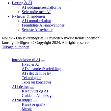
Læring & AI
AI-uddannelsesplatforme
Selvstudie med AI
Nyheder & tendenser
AI i populærkultur
Fremtidige AI-innovationer
Seneste AI-nyheder
aibi.dk - Din leverandør af AI nyheder- nyeste trends indenfor
kunstig intelligens © Copyright 2024. All rights reserved.
Tilbage til toppen
Close
Introduktion til AI
expand
Hvad er AI
child
AI’s historie & udvikling
menu
AI i det daglige liv
Teknologier
Teori og koncepter
AI i design
expand
Kreativitet og AI
child
Guide til AI i design
menu
AI værktøjer
expand
Kunst & grafik
child
Musik
menu