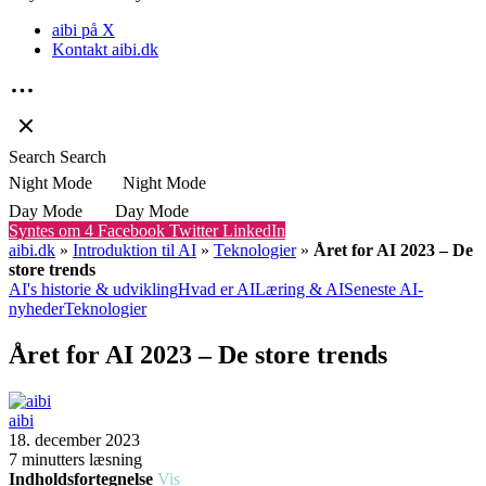
aibi på X
Kontakt aibi.dk
Search
Search
Night Mode
Night Mode
Day Mode
Day Mode
Syntes om
4
Facebook
Twitter
LinkedIn
aibi.dk
»
Introduktion til AI
»
Teknologier
»
Året for AI 2023 – De
store trends
AI's historie & udvikling
Hvad er AI
Læring & AI
Seneste AI-
nyheder
Teknologier
Året for AI 2023 – De store trends
aibi
18. december 2023
7 minutters læsning
Indholdsfortegnelse
Vis